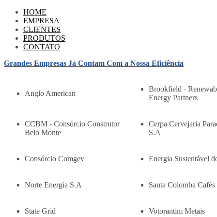
HOME
EMPRESA
CLIENTES
PRODUTOS
CONTATO
Grandes Empresas Já Contam Com a Nossa Eficiência
Brookfield - Renewab
Anglo American
Energy Partners
CCBM - Consórcio Construtor
Cerpa Cervejaria Para
Belo Monte
S.A
Consórcio Comgev
Energia Sustentável d
Norte Energia S.A
Santa Colomba Cafés
State Grid
Votorantim Metais